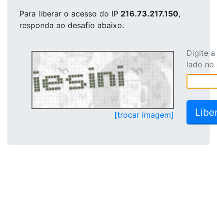
Para liberar o acesso
do IP
216.73.217.150
,
responda ao desafio abaixo.
Digite 
lado no
[trocar imagem]