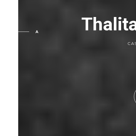
Thalit
A
CA