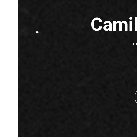
Cami
A
E