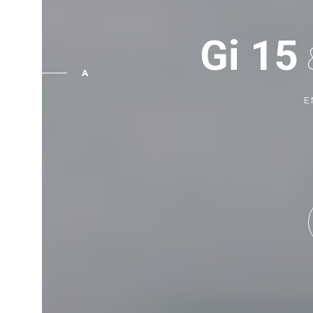
Gi 15
A
E