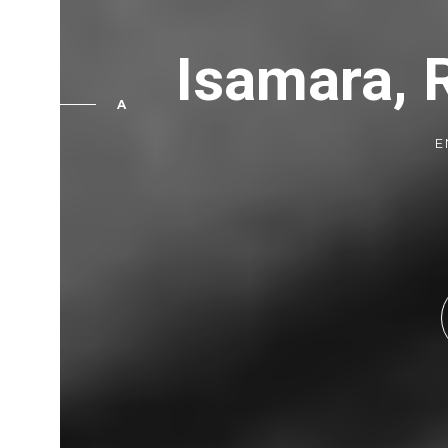
Isamara, 
A
E