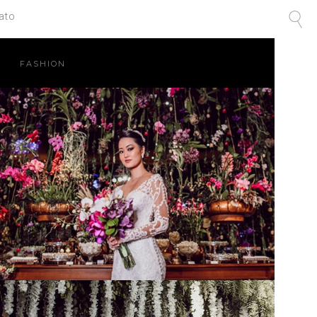
ato
FASHION
&