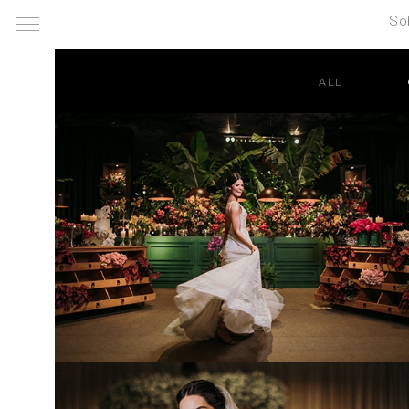
So
ALL
&