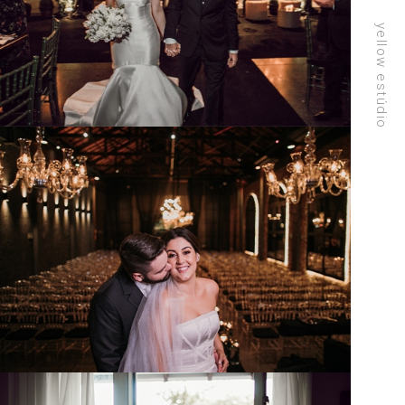
yellow estúdio
&