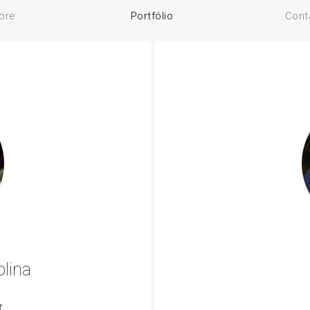
bre
Portfólio
Cont
olina
r